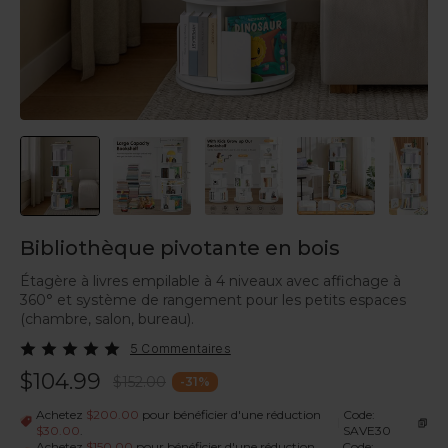
Bibliothèque pivotante en bois
Étagère à livres empilable à 4 niveaux avec affichage à
360° et système de rangement pour les petits espaces
(chambre, salon, bureau).
5 Commentaires
$104.99
$152.00
-
31
%
Achetez
$200.00
pour bénéficier d'une réduction
Code:
|
$30.00
.
SAVE30
Achetez
$150.00
pour bénéficier d'une réduction
Code: