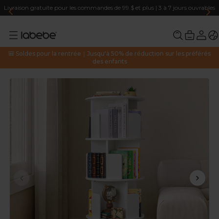
Livraison gratuite pour les commandes de 99 $ et plus | 3 à 7 jours ouvrables
🎒 Soldes pour la rentrée｜Jusqu'à 50% de réduction sur les préférés
des enfants