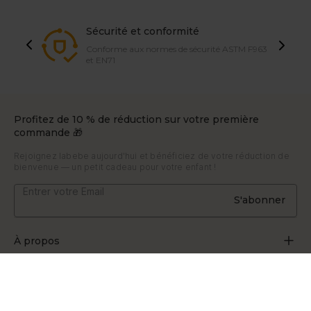
Sécurité et conformité
Conforme aux normes de sécurité ASTM F963
et EN71
Profitez de 10 % de réduction sur votre première
commande 🎁
Rejoignez labebe aujourd'hui et bénéficiez de votre réduction de
bienvenue — un petit cadeau pour votre enfant !
S'abonner
À propos
À propos de nous
Soutien
Grandir par le jeu
Contactez-nous