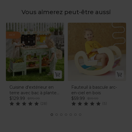
Vous aimerez peut-être aussi
HOT
Cuisine d'extérieur en
Fauteuil à bascule arc-
terre avec bac à plantes
en-ciel en bois
– Verte | labebe®
$129.99
$59.99
$179.99
$99.99
(28)
(5)