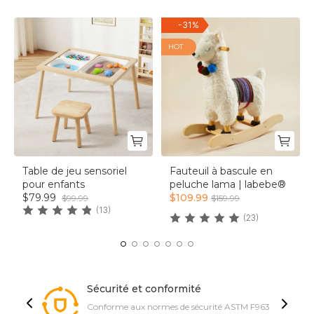
-
31
%
HOT
Table de jeu sensoriel
Fauteuil à bascule en
pour enfants
peluche lama | labebe®
$79.99
$109.99
$99.99
$159.99
(13)
(23)
Sécurité et conformité
Conforme aux normes de sécurité ASTM F963