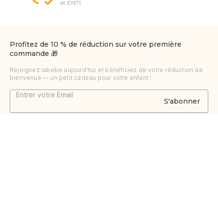
et EN71
Profitez de 10 % de réduction sur votre première
commande 🎁
Rejoignez labebe aujourd'hui et bénéficiez de votre réduction de
bienvenue — un petit cadeau pour votre enfant !
S'abonner
À propos
À propos de nous
Soutien
Grandir par le jeu
Contactez-nous
Blogues
Suivre la commande
+86 153 9704 7131
Certificat
FAQ