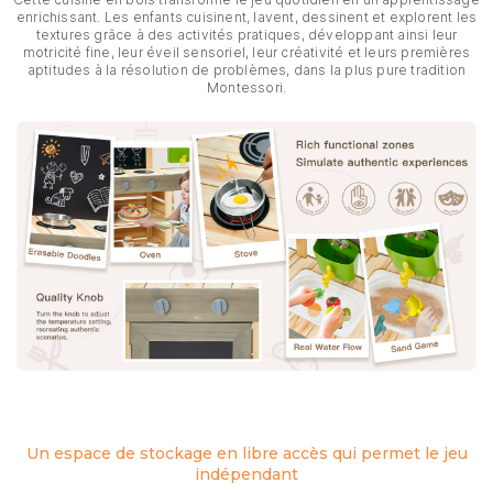
demander un retour.
enrichissant. Les enfants cuisinent, lavent, dessinent et explorent les
Veuillez nous contacter via la
page « Nous contacter »
pour
textures grâce à des activités pratiques, développant ainsi leur
initier votre procédure de retour.
motricité fine, leur éveil sensoriel, leur créativité et leurs premières
Les articles doivent être non ouverts, dans leur emballage
aptitudes à la résolution de problèmes, dans la plus pure tradition
d'origine et en état d'être vendus.
Montessori.
Les frais de retour sont à la charge du client (nous recommandons
un service avec suivi).
Les remboursements sont effectués selon votre mode de
paiement initial dans un délai
de 7 jours ouvrables
après
inspection (les délais de traitement peuvent varier selon la
banque).
Si votre article arrive endommagé ou présente un défaut dans les
30 jours, contactez-nous simplement — nous organiserons un
remplacement ou un remboursement intégral.
Un espace de stockage en libre accès qui permet le jeu
indépendant