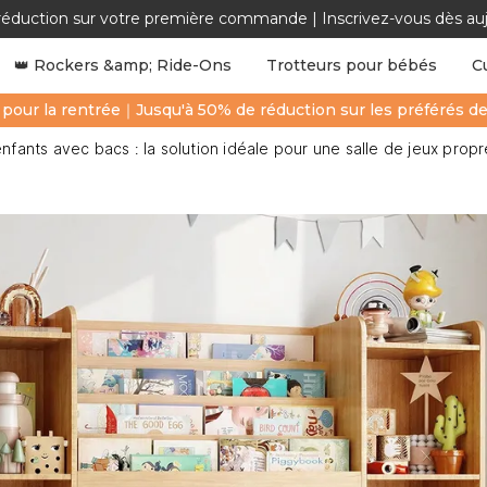
réduction sur votre première commande | Inscrivez-vous dès aujo
👑 Rockers &amp; Ride-Ons
Trotteurs pour bébés
C
 pour la rentrée｜Jusqu'à 50% de réduction sur les préférés d
fants avec bacs : la solution idéale pour une salle de jeux propr