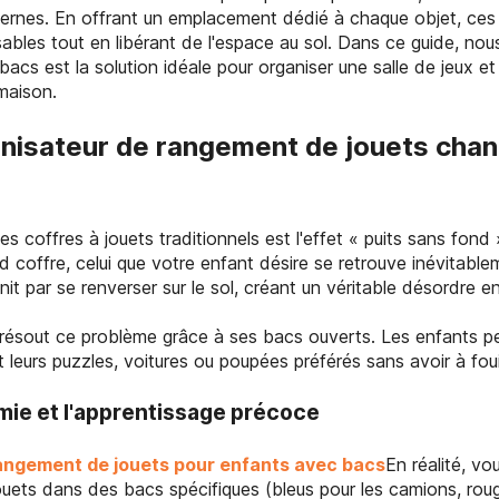
dernes. En offrant un emplacement dédié à chaque objet, ce
ables tout en libérant de l'espace au sol. Dans ce guide, nou
acs est la solution idéale pour organiser une salle de jeux et
maison.
nisateur de rangement de jouets chan
es coffres à jouets traditionnels est l'effet « puits sans fond
d coffre, celui que votre enfant désire se retrouve inévitable
 finit par se renverser sur le sol, créant un véritable désordre
résout ce problème grâce à ses bacs ouverts. Les enfants pe
leurs puzzles, voitures ou poupées préférés sans avoir à fouil
mie et l'apprentissage précoce
angement de jouets pour enfants avec bacs
En réalité, vo
ouets dans des bacs spécifiques (bleus pour les camions, roug