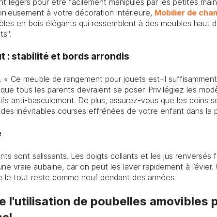
t légers pour être facilement manipulés par les petites mai
onieusement à votre décoration intérieure,
Mobilier de cha
es en bois élégants qui ressemblent à des meubles haut d
ts".
 : stabilité et bords arrondis
e. « Ce meuble de rangement pour jouets est-il suffisamment
 que tous les parents devraient se poser. Privilégiez les mo
tifs anti-basculement. De plus, assurez-vous que les coins so
s des inévitables courses effrénées de votre enfant dans la 
e
nts sont salissants. Les doigts collants et les jus renversés f
e vraie aubaine, car on peut les laver rapidement à l’évier.
que le tout reste comme neuf pendant des années.
 l'utilisation de poubelles amovibles 