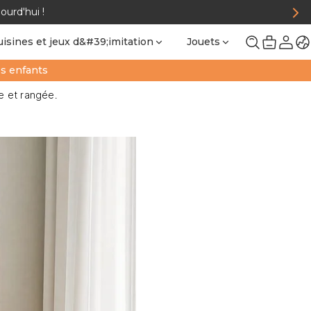
urd'hui !
uisines et jeux d&#39;imitation
Jouets
Soutien
es enfants
e et rangée.