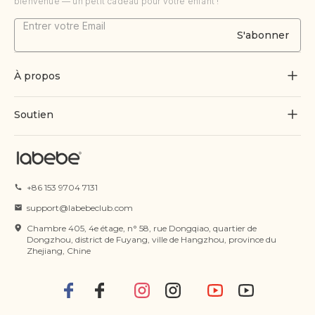
bienvenue — un petit cadeau pour votre enfant !
S'abonner
À propos
À propos de nous
Soutien
Grandir par le jeu
Contactez-nous
Blogues
Suivre la commande
+86 153 9704 7131
Certificat
FAQ
support@labebeclub.com
Conditions d'utilisation
Chambre 405, 4e étage, n° 58, rue Dongqiao, quartier de
Expédition & Livraison
Dongzhou, district de Fuyang, ville de Hangzhou, province du
Zhejiang, Chine
politique de confidentialité
Retours et remboursements
Politique en matière de propriété
Modes de paiement
intellectuelle