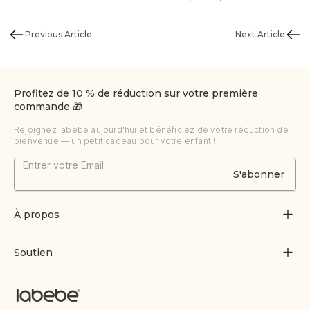
Previous Article
Next Article
Profitez de 10 % de réduction sur votre première
commande 🎁
Rejoignez labebe aujourd'hui et bénéficiez de votre réduction de
bienvenue — un petit cadeau pour votre enfant !
S'abonner
À propos
À propos de nous
Soutien
Grandir par le jeu
Contactez-nous
Blogues
Suivre la commande